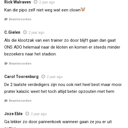
Rick Walraven
2 jaar ago
Kan die pipo zelf niet weg wat een clown
Beantwoorden
C.Gielen
2 jaar ago
Als die klootzak van een trainer zo door blijft gaan dan gaat
ONS ADO helemaal naar de kloten en komen er steeds minder
bezoekers naar het stadion.
Beantwoorden
Carol Toorenburg
2 jaar ago
De 2 laatste verdedigers zijn nou ook niet heel best maar mooi
prater kalazic weet het toch altijd beter opzouten met hem
Beantwoorden
Joze Eble
2 jaar ago
Ga lekker zo door pannenkoek wanneer gaan ze jou er uit