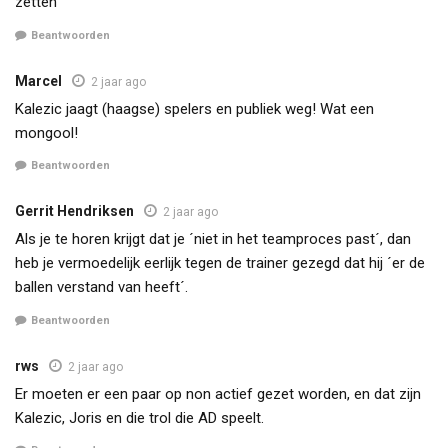
zetten
Beantwoorden
Marcel
2 jaar ago
Kalezic jaagt (haagse) spelers en publiek weg! Wat een
mongool!
Beantwoorden
Gerrit Hendriksen
2 jaar ago
Als je te horen krijgt dat je ´niet in het teamproces past´, dan
heb je vermoedelijk eerlijk tegen de trainer gezegd dat hij ´er de
ballen verstand van heeft´.
Beantwoorden
rws
2 jaar ago
Er moeten er een paar op non actief gezet worden, en dat zijn
Kalezic, Joris en die trol die AD speelt.