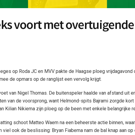
ks voort met overtuigende
zeges op Roda JC en MVV pakte de Haagse ploeg vrijdagavond 
e de opmars op de ranglijst een vervolg krijgt.
et van Nigel Thomas. De buitenspeler haalde van afstand uit en
ten van de voorsprong, want Helmond-spits Bajrami zorgde kort
man Kilian Nikiema zijn ploeg op de been met enkele belangrijke r
ervatting schoot Matteo Waem na een beheerste actie binnen, waa
n viel ook de beslissing: Bryan Fiabema nam de bal knap aan op 