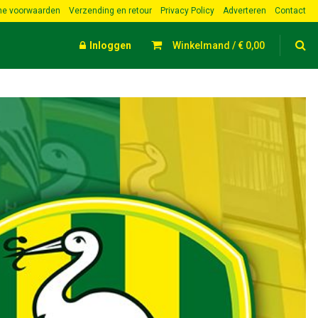
e voorwaarden
Verzending en retour
Privacy Policy
Adverteren
Contact
Inloggen
Winkelmand /
€
0,00